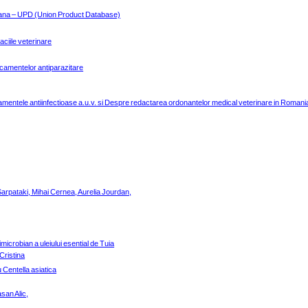
eana – UPD (Union Product Database)
maciile veterinare
dicamentelor antiparazitare
camentele antiinfectioase a.u.v. si Despre redactarea ordonantelor medical veterinare in Romani
rpataki, Mihai Cernea, Aurelia Jourdan,
microbian a uleiului esential de Tuia
Cristina
u Centella asiatica
san Alic,