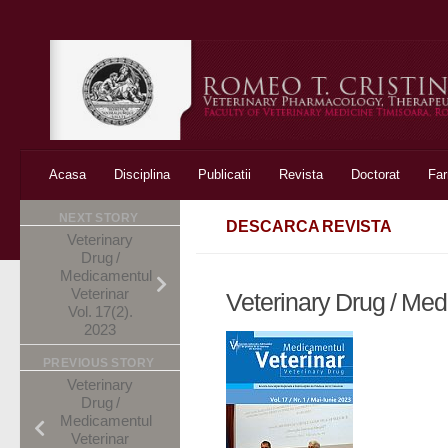
Skip to content
Acasa
Disciplina
Publicatii
Revista
Doctorat
Fa
NEXT STORY
DESCARCA REVISTA
Veterinary
Drug /
Medicamentul
Veterinar
Veterinary Drug / Med
Vol. 17(2).
2023
PREVIOUS STORY
Veterinary
Drug /
Medicamentul
Veterinar