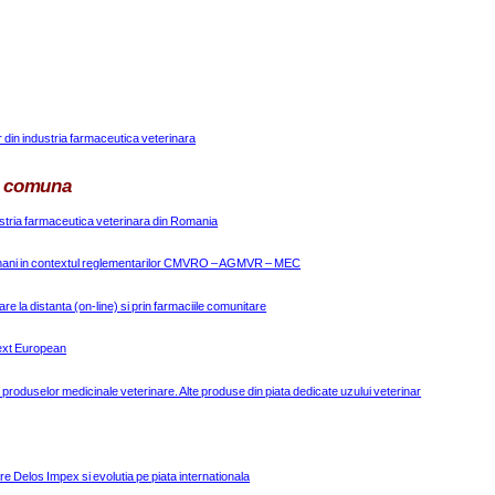
 din industria farmaceutica veterinara
a comuna
dustria farmaceutica veterinara din Romania
i Romani in contextul reglementarilor CMVRO – AGMVR – MEC
e la distanta (on-line) si prin farmaciile comunitare
ntext European
tia produselor medicinale veterinare. Alte produse din piata dedicate uzului veterinar
e Delos Impex si evolutia pe piata internationala