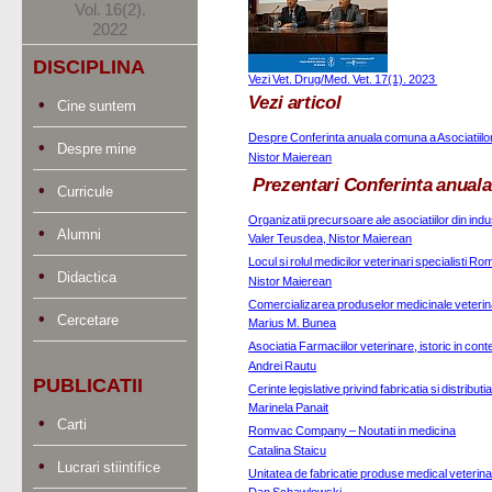
Vol. 16(2).
2022
DISCIPLINA
Vezi Vet. Drug/Med. Vet. 17(1). 2023 
Vezi articol
Cine suntem
Despre Conferinta anuala comuna a Asociatiilor
Despre mine
Nistor Maierean
Prezentari Conferinta anual
Curricule
Organizatii precursoare ale asociatiilor din in
Alumni
Valer Teusdea, Nistor Maierean
Locul si rolul medicilor veterinari specialist
Didactica
Nistor Maierean
Comercializarea produselor medicinale veterinar
Cercetare
Marius M. Bunea
Asociatia Farmaciilor veterinare, istoric in co
Andrei Rautu
PUBLICATII
Cerinte legislative privind fabricatia si distribu
Marinela Panait
Carti
Romvac Company – Noutati in medicina
Catalina Staicu
Lucrari stiintifice
Unitatea de fabricatie produse medical veterinar