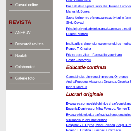
Dan Schawlowski
Cursuri online
Baza de date a produselor din Uniunea Europ
Marius M. Bunea
Sapte idei pentru eficientizarea activitatii in far
REVISTA
Silviu Covaci
Principii privind administrarea la animale a me
ANFPUV
Dumitru Militaru
Implicatiile si dimensiunea comertului cu medi
Descarcă revista
Romeo T. Cristina
Privire spre viitor – Farmaciile veterinare
Noutăți
Costin Gheorghiu
Educatie continua
Colaboratori
Cannabinolul, din trecut in prezent: O retentie
Galerie foto
Andra Popescu, Alexandra Dreanca, Orsolya Sa
Ioan B. Marcus
Lucrari originale
Evaluarea compozitiei chimice si a efectului anti
Eugenia Dumitrescu, Mihai Folescu, Romeo T. 
Evaluare histologica a eficacitatii unguentului c
si bisabolol in leziunile termice
Despina G.F. Oprea, Mihai Folescu, Sergiu Ora
Romeo T. Cristina, Eugenia Dumitrescu