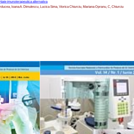
vtiate imunoterapeutica alternativa
rducea, Ioana A. Dimulescu, Lucica Sima, Viorica Chiurciu, Mariana Opranu, C, Chiurciu