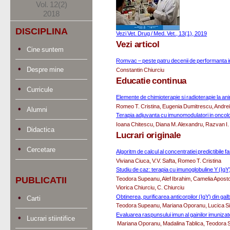
Vol. 12(2)
2018
DISCIPLINA
Vezi Vet. Drug / Med. Vet., 13(1), 2019
Vezi articol
Cine suntem
Romvac – peste patru decenii de performanta i
Despre mine
Constantin Chiurciu
Educatie continua
Curricule
Elemente de chimioterapie si radioterapie la an
Romeo T. Cristina, Eugenia Dumitrescu, Andreia
Alumni
Terapia adjuvanta cu imunomodulatori in oncol
Ioana Chitescu, Diana M. Alexandru, Razvan I.
Didactica
Lucrari originale
Cercetare
Algoritm de calcul al concentratiei predictibile
Viviana Ciuca, V.V. Safta, Romeo T. Cristina
Studiu de caz: terapia cu imunoglobuline Y (IgY
PUBLICATII
Teodora Supeanu, Alef Ibrahim, Camelia Apost
Viorica Chiurciu, C. Chiurciu
Obtinerea, purificarea anticorpilor (IgY) din ga
Carti
Teodora Supeanu, Mariana Oporanu, Lucica Sim
Evaluarea raspunsului imun al gainilor imunizate
Lucrari stiintifice
 Mariana Oporanu, Madalina Tablica, Teodora S