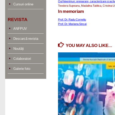
Oul hiperimun: preparare, caracterizare si acti
Cursuri online
Teodora Supeanu, Madalina Tablica, Cristina U
In memoriam
REVISTA
Prof. Dr. Radu Corneliu
Prof. Dr. Mariana Sincai
ANFPUV
Descarcă revista
YOU MAY ALSO LIKE...
Noutăți
Colaboratori
Galerie foto