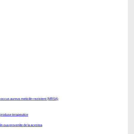
lococcus aureus meticilin-rezistent (MRSA)
r produse terapeutice
din oua provenite de la acestea