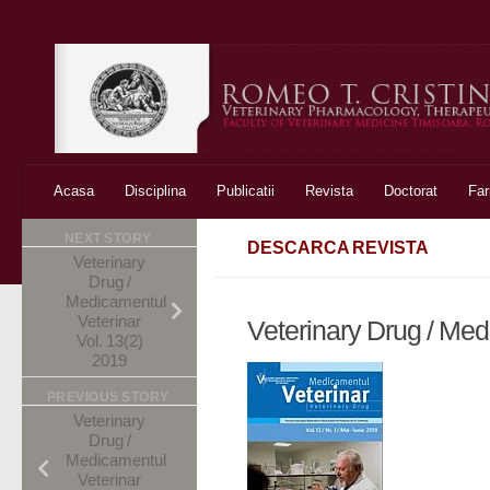
Skip to content
Acasa
Disciplina
Publicatii
Revista
Doctorat
Fa
NEXT STORY
DESCARCA REVISTA
Veterinary
Drug /
Medicamentul
Veterinar
Veterinary Drug / Med
Vol. 13(2)
2019
PREVIOUS STORY
Veterinary
Drug /
Medicamentul
Veterinar