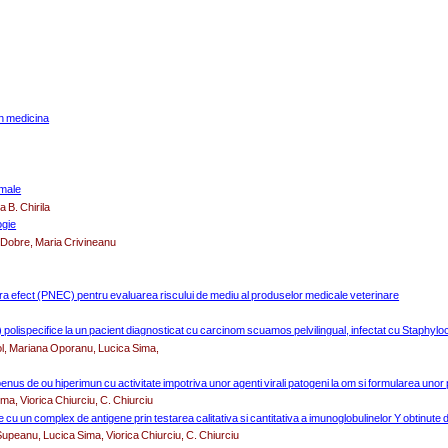
n medicina
imale
 B. Chirila
ogie
 Dobre, Maria Crivineanu
 fara efect (PNEC) pentru evaluarea riscului de mediu al produselor medicale veterinare
) polispecifice la un pacient diagnosticat cu carcinom scuamos pelvilingual, infectat cu Staphy
ol, Mariana Oporanu, Lucica Sima,
lbenus de ou hiperimun cu activitate impotriva unor agenti virali patogeni la om si formularea uno
a, Viorica Chiurciu, C. Chiurciu
 cu un complex de antigene prin testarea calitativa si cantitativa a imunoglobulinelor Y obtinute 
upeanu, Lucica Sima, Viorica Chiurciu, C. Chiurciu