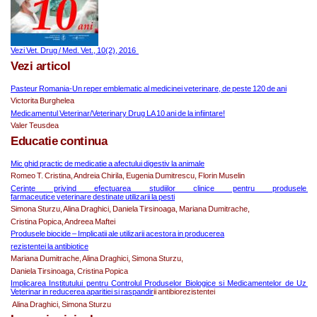
Vezi Vet. Drug / Med. Vet., 10(2), 2016  
Vezi articol
Pasteur Romania-Un reper emblematic al medicinei veterinare, de peste 120 de ani
Victorita Burghelea
Medicamentul Veterinar/Veterinary Drug LA 10 ani de la infiintare!
Valer Teusdea
Educatie continua
Mic ghid practic de medicatie a afectului digestiv la animale
Romeo T. Cristina, Andreia Chirila, Eugenia Dumitrescu, Florin Muselin
Cerinte privind efectuarea studiilor clinice pentru produsele 
farmaceutice veterinare destinate utilizarii la pesti
Simona Sturzu, Alina Draghici, Daniela Tirsinoaga, Mariana Dumitrache,
Cristina Popica, Andreea Maftei
Produsele biocide – Implicatii ale utilizarii acestora in producerea
rezistentei la antibiotice
Mariana Dumitrache, Alina Draghici, Simona Sturzu,
Daniela Tirsinoaga, Cristina Popica
Implicarea Institutului pentru Controlul Produselor Biologice si Medicamentelor de Uz 
Veterinar in reducerea aparitiei si raspandir
ii antibiorezistentei
 Alina Draghici, Simona Sturzu