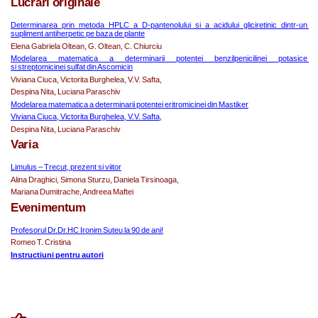
Lucrari originale
Determinarea prin metoda HPLC a D-pantenolului si a acidului gliciretinic dintr-un 
supliment antiherpetic pe baza de plante
Elena Gabriela Oltean, G. Oltean, C. Chiurciu
Modelarea matematica a determinarii potentei benzilpenicilinei potasice 
si streptomicinei sulfat din Ascomicin
Viviana Ciuca, Victorita Burghelea, V.V. Safta,
Despina Nita, Luciana Paraschiv
Modelarea matematica a determinarii potentei eritromicinei din Mastiker
Viviana Ciuca, Victorita Burghelea, V.V. Safta,
Despina Nita, Luciana Paraschiv
Varia
Limulus – Trecut, prezent si viitor
Alina Draghici, Simona Sturzu, Daniela Tirsinoaga,
Mariana Dumitrache, Andreea Maftei
Evenimentum
Profesorul Dr.Dr.HC Ironim Suteu la 90 de ani!
Romeo T. Cristina
Instructiuni pentru autori