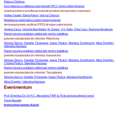
Raluca Chelmus
Dezvoltarea si validarea unei metode HPLC pentru determinarea
oxitetraciclinei si enrofloxacinului din produse farmaceutice veterinare
Violeta Tauber, Elena Patrut, Viorica Chiurciu
Modelarea matematica a determinarii potentei
derivatului proteic purificat (PPD) de tuberculina bovina
Viviana Ciuca, Victorita Burghelea, M. Danes, V.V. Safta, Olga Casu, Ramona Niculicioiu
Raport asupra studiului colaborativ pentru stabilirea
potentei standardului de referinta: Rifamicina
Simona Sturzu, Daniela Tirsinoaga, Ioana Tihulca, Mariana Dumitrache, Alina Draghici, 
Valentina Nastase
Raport asupra studiului colaborativ pentru stabilirea
potentei standardului de referinta: Kanamicina
Simona Sturzu, Daniela Tirsinoaga, Ioana Tihulca, Mariana Dumitrache, Alina Draghici, 
Cristina Popica, Valentina Nastase
Raport asupra studiului colaborativ pentru stabilirea
potentei standardului de referinta: Teicoplanina
Simona Sturzu, Daniela Tirsinoaga, Ioana Tihulca, Mariana Dumitrache,
Alina Draghici, Valentina Nastase
Evenimentum
Prof. Emeritus Dr. Dr.H.C. Alexandra TRIF la 70 de ani toxicologul si omul
Florin Muselin
Instructiuni pentru Autori