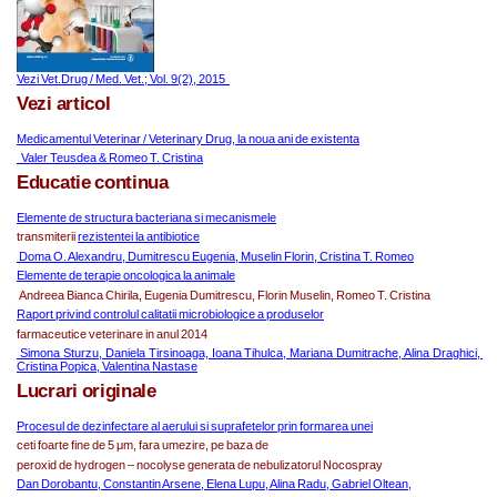
Vezi Vet.Drug / Med. Vet.; Vol. 9(2), 2015 
Vezi articol
Medicamentul Veterinar / Veterinary Drug, la noua ani de existenta
  Valer Teusdea & Romeo T. Cristina
Educatie continua
Elemente de structura bacteriana si mecanismele
transmiterii 
rezistentei la antibiotice
 Doma O. Alexandru, Dumitrescu Eugenia, Muselin Florin, Cristina T. Romeo
Elemente de terapie oncologica la animale
 Andreea Bianca Chirila, Eugenia Dumitrescu, Florin Muselin, Romeo T. Cristina
Raport privind controlul calitatii microbiologice a produselor
farmaceutice veterinare in anul 2014
 Simona Sturzu, Daniela Tirsinoaga, Ioana Tihulca, Mariana Dumitrache, Alina Draghici, 
Cristina Popica, Valentina Nastase
Lucrari originale
Procesul de dezinfectare al aerului si suprafetelor prin formarea unei
ceti foarte fine de 5 μm, fara umezire, pe baza de
peroxid de hydrogen – nocolyse generata de nebulizatorul Nocospray
Dan Dorobantu, Constantin Arsene, Elena Lupu, Alina Radu, Gabriel Oltean,