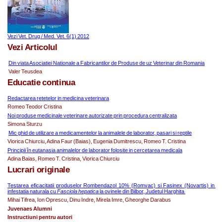
Vezi Vet. Drug / Med. Vet. 6(1) 2012
Vezi Articolul
Di
n 
viata 
Asociatiei Nationale a Fabr
icantilor de Produse de uz Veterinar 
din Romania
 Valer Teusdea
Educatie continua
Redactarea retetelor in medicina veterinara
Romeo Teodor Cristina
Noi produse medicinale veterinare autorizate prin procedura centralizata
Simona Sturzu
Mic ghid de utilizare a medicamentelor la animalele de laborator, pasari si reptile
Viorica Chiurciu, Adina Faur (Baias), Eugenia Dumitrescu, Romeo T. Cristina 
Principii în eutanasia animalelor de laborator folosite in cercetarea medicala
Adina Baias, Romeo T. Cristina, Viorica Chiurciu
Lucrari originale
Testarea eficacitatii produselor Rombendazol 10% (Romvac) si Fasinex (Novartis) in 
infestatia naturala cu 
Fasciola hepatica 
la ovinele din Bilbor, Judetul Harghita 
Mihai Tifrea, Ion Oprescu, Dinu Indre, Mirela Imre, Gheorghe Darabus
Juvenaes Alumni
Instructiuni pentru autori